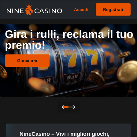
Accedi
Registrati
Gira i rulli, reclama il tuo
premio!
Gioca ora
NineCasino – Vivi i migliori giochi,