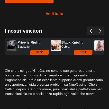
Vedi tutto
I nostri vincitori
Price is Right
Black Knight
Su
BlackLife
Cobra
Mr
397€
351€
Ciò che distingue NineCasino sono le sue generose offerte
bonus, inclusi i bonus di benvenuto e i premi giornalieri.
Pagamenti sicuri € e un eccellente supporto clienti garantiscono
un'esperienza fluida e senza problemi su NineCasino. Che si
tratti di depositare o prelevare, puoi fidarti della piattaforma per
transazioni sicure e assistenza rapida ogni volta che serve.