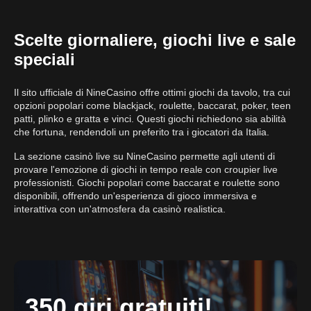
Scelte giornaliere, giochi live e sale
speciali
Il sito ufficiale di NineCasino offre ottimi giochi da tavolo, tra cui
opzioni popolari come blackjack, roulette, baccarat, poker, teen
patti, plinko e gratta e vinci. Questi giochi richiedono sia abilità
che fortuna, rendendoli un preferito tra i giocatori da Italia.
La sezione casinò live su NineCasino permette agli utenti di
provare l'emozione di giochi in tempo reale con croupier live
professionisti. Giochi popolari come baccarat e roulette sono
disponibili, offrendo un'esperienza di gioco immersiva e
interattiva con un'atmosfera da casinò realistica.
350 giri gratuiti!