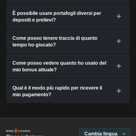
È possibile usare portafogli diversi per
depositi e prelievi?
Come posso tenere traccia di quanto
tempo ho giocato?
Come posso vedere quanto ho usato del
mio bonus attuale?
Qual è il modo più rapido per ricevere il
mio pagamento?
Cambia lingua