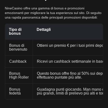
NineCasino offre una gamma di bonus e promozioni
emozionanti per migliorare la tua esperienza sul sito. Di seguito
una rapida panoramica delle principali promozioni disponibili:
Tipo di
Dettagli
bonus
Bonus di
Ottieni un premio € per i tuoi primi deposit
benvenuto
Cashback
Ricevi un cashback settimanale in base ai 
Bonus
Questo bonus offre fino al 50% sui depositi
High Roller
effettuano puntate più alte.
Bonus
Guadagna punti giocando. Man mano che sa
fedeltà
più grandi, limiti di prelievo più alti e torne