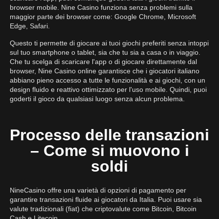
browser mobile. Nine Casino funziona senza problemi sulla
maggior parte dei browser come: Google Chrome, Microsoft
Edge, Safari.
Questo ti permette di giocare ai tuoi giochi preferiti senza intoppi
sul tuo smartphone o tablet, sia che tu sia a casa o in viaggio.
Che tu scelga di scaricare l'app o di giocare direttamente dal
browser, Nine Casino online garantisce che i giocatori italiano
abbiano pieno accesso a tutte le funzionalità e ai giochi, con un
design fluido e reattivo ottimizzato per l'uso mobile. Quindi, puoi
goderti il gioco da qualsiasi luogo senza alcun problema.
Processo delle transazioni
– Come si muovono i
soldi
NineCasino offre una varietà di opzioni di pagamento per
garantire transazioni fluide ai giocatori da Italia. Puoi usare sia
valute tradizionali (fiat) che criptovalute come Bitcoin, Bitcoin
Cash e Litecoin.