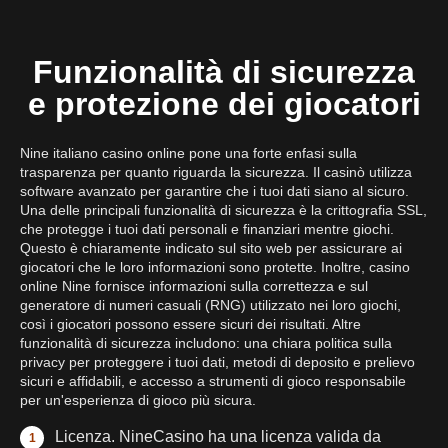
Funzionalità di sicurezza
e protezione dei giocatori
Nine italiano casino online pone una forte enfasi sulla
trasparenza per quanto riguarda la sicurezza. Il casinò utilizza
software avanzato per garantire che i tuoi dati siano al sicuro.
Una delle principali funzionalità di sicurezza è la crittografia SSL,
che protegge i tuoi dati personali e finanziari mentre giochi.
Questo è chiaramente indicato sul sito web per assicurare ai
giocatori che le loro informazioni sono protette. Inoltre, casino
online Nine fornisce informazioni sulla correttezza e sul
generatore di numeri casuali (RNG) utilizzato nei loro giochi,
così i giocatori possono essere sicuri dei risultati. Altre
funzionalità di sicurezza includono: una chiara politica sulla
privacy per proteggere i tuoi dati, metodi di deposito e prelievo
sicuri e affidabili, e accesso a strumenti di gioco responsabile
per un'esperienza di gioco più sicura.
Licenza. NineCasino ha una licenza valida da