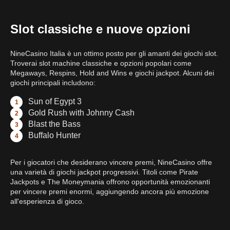
Slot classiche e nuove opzioni
NineCasino Italia è un ottimo posto per gli amanti dei giochi slot.
Troverai slot machine classiche e opzioni popolari come
Megaways, Respins, Hold and Wins e giochi jackpot. Alcuni dei
giochi principali includono:
Sun of Egypt 3
Gold Rush with Johnny Cash
Blast the Bass
Buffalo Hunter
Per i giocatori che desiderano vincere premi, NineCasino offre
una varietà di giochi jackpot progressivi. Titoli come Pirate
Jackpots e The Moneymania offrono opportunità emozionanti
per vincere premi enormi, aggiungendo ancora più emozione
all'esperienza di gioco.