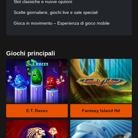
Slot classiche e nuove opzioni
Scelte giornaliere, giochi live e sale speciali
Gioca in movimento – Esperienza di gioco mobile
Processo delle transazioni – Come si muovono i soldi
Funzionalità di sicurezza e protezione dei giocatori
Giochi principali
E.T. Races
Fantasy Island Hd