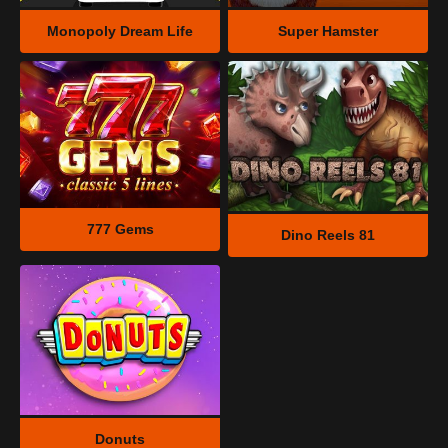
Monopoly Dream Life
Super Fast Hot Hot
777 Gems
Dino Reels 81
Donuts