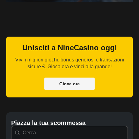
Unisciti a NineCasino oggi
Vivi i migliori giochi, bonus generosi e transazioni
sicure €. Gioca ora e vinci alla grande!
Gioca ora
Piazza la tua scommessa