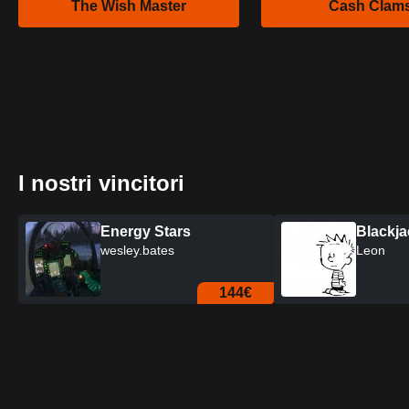
The Wish Master
Cash Clam
Migliori pratiche per i clienti da italiano
I nostri vincitori
Fat Santa
Energy 
Hatke
wesley.b
322€