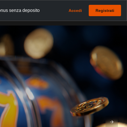
nus senza deposito
Accedi
Registrati