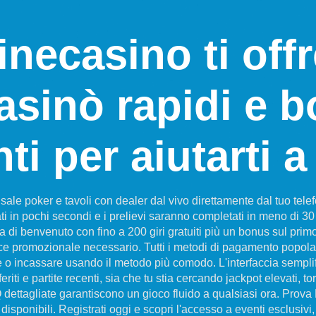
inecasino ti offr
asinò rapidi e 
ti per aiutarti 
, sale poker e tavoli con dealer dal vivo direttamente dal tuo tel
ti in pochi secondi e i prelievi saranno completati in meno di 30 
ta di benvenuto con fino a 200 giri gratuiti più un bonus sul prim
promozionale necessario. Tutti i metodi di pagamento popolari p
re o incassare usando il metodo più comodo. L'interfaccia sempli
feriti e partite recenti, sia che tu stia cercando jackpot elevati, to
FAQ dettagliate garantiscono un gioco fluido a qualsiasi ora. Prov
tà disponibili. Registrati oggi e scopri l'accesso a eventi esclusivi