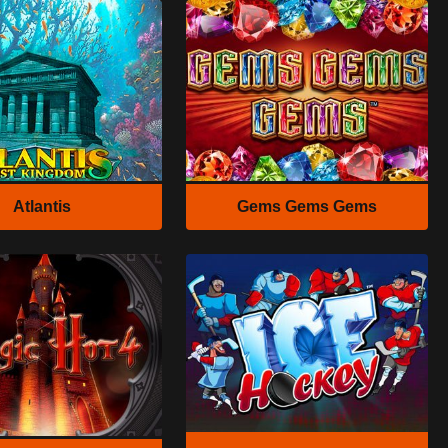
Atlantis
Gems Gems Gems