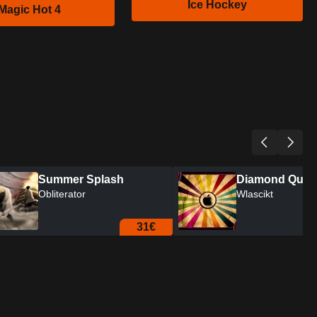
Ice Hockey
Magic Hot 4
Pharaoh’s Fortune
Summer Splas
Most Wanted
Obliterator
159€