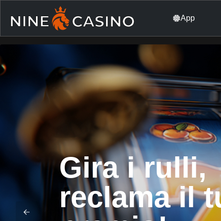
App
Gira i rulli,
reclama il 