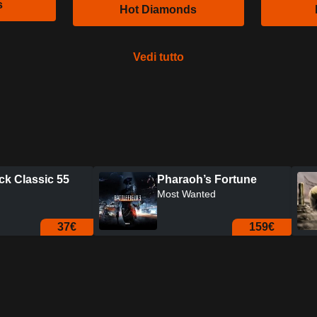
s
Hot Diamonds
Vedi tutto
Stars
Blackjack Classic 55
ates
Leon
144€
37€