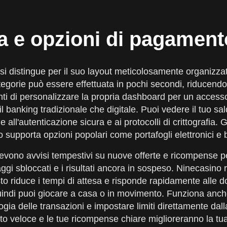
ta e opzioni di pagamen
 si distingue per il suo layout meticolosamente organizzat
ategorie può essere effettuata in pochi secondi, riducendo
utenti di personalizzare la propria dashboard per un acces
l banking tradizionale che digitale. Puoi vedere il tuo sa
e all'autenticazione sicura e ai protocolli di crittografia
supporta opzioni popolari come portafogli elettronici e bo
icevono avvisi tempestivi su nuove offerte e ricompense 
ggi sbloccati e i risultati ancora in sospeso. Ninecasino
Questo riduce i tempi di attesa e risponde rapidamente al
quindi puoi giocare a casa o in movimento. Funziona anche 
logia delle transazioni e impostare limiti direttamente dal
nto veloce e le tue ricompense chiare miglioreranno la tu