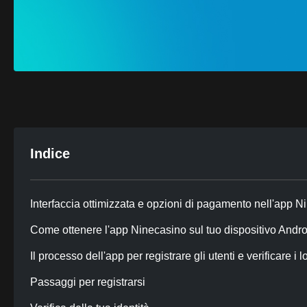
Indice
Interfaccia ottimizzata e opzioni di pagamento nell'app 
Come ottenere l'app Ninecasino sul tuo dispositivo Andr
Il processo dell'app per registrare gli utenti e verificare i 
Passaggi per registrarsi